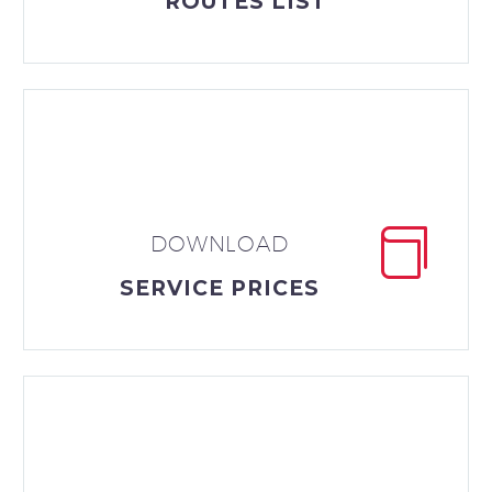
ROUTES LIST


DOWNLOAD
SERVICE PRICES