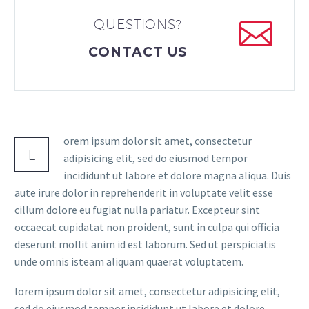


QUESTIONS?
CONTACT US
orem ipsum dolor sit amet, consectetur
L
adipisicing elit, sed do eiusmod tempor
incididunt ut labore et dolore magna aliqua. Duis
aute irure dolor in reprehenderit in voluptate velit esse
cillum dolore eu fugiat nulla pariatur. Excepteur sint
occaecat cupidatat non proident, sunt in culpa qui officia
deserunt mollit anim id est laborum. Sed ut perspiciatis
unde omnis isteam aliquam quaerat voluptatem.
lorem ipsum dolor sit amet, consectetur adipisicing elit,
sed do eiusmod tempor incididunt ut labore et dolore