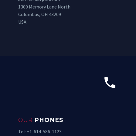
1300 Memory Lane North
Columbus, OH 43209
USA


OUR
PHONES
Tel: +1-614-586-1123