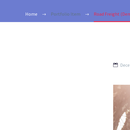
Home
Portfolio Item
Road Freight (De
Dece