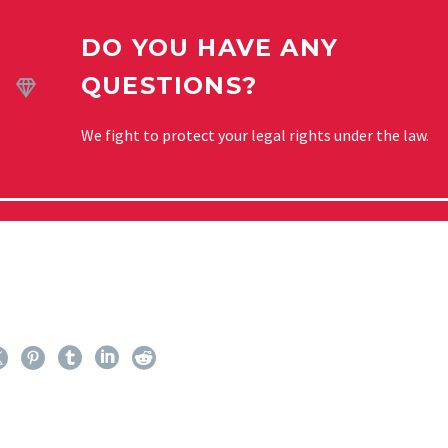
DO YOU HAVE ANY
QUESTIONS?


We fight to protect your legal rights under the law.