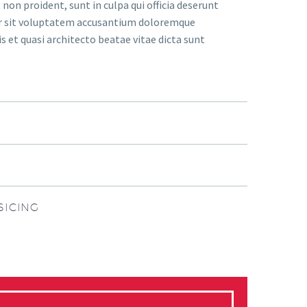
on proident, sunt in culpa qui officia deserunt
ror sit voluptatem accusantium doloremque
 et quasi architecto beatae vitae dicta sunt
SICING