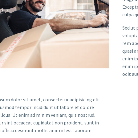
Excepte
culpa q
Sed ut 
volupt
rem ape
quasi a
enim ip
enim ip
odit aut
sum dolor sit amet, consectetur adipisicing elit,
iusmod tempor incididunt ut labore et dolore
iqua. Ut enim ad minim veniam, quis nostrud.
r sint occaecat cupidatat non proident, sunt in
i officia deserunt mollit anim id est laborum.