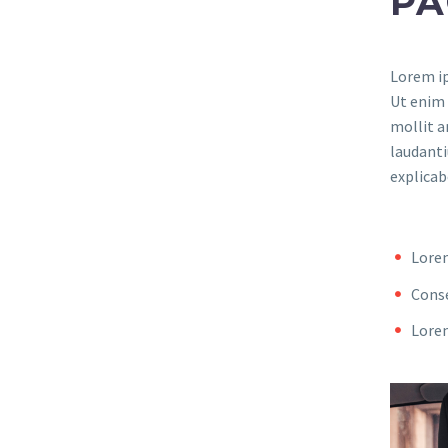
PA
Lorem ip
Ut enim 
mollit a
laudanti
explicab
Lorem
Conse
Lorem