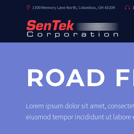
1300 Memory Lane North, Columbus, OH 43209
1
ROAD F
Lorem ipsum dolor sit amet, consectetu
eiusmod tempor incididunt ut labore 