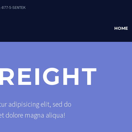
-877-5-SENTEK
HOME
REIGHT
r adipisicing elit, sed do
et dolore magna aliqua!