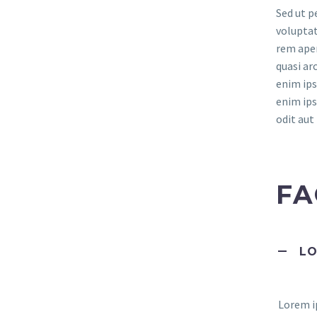
Sed ut p
volupta
rem aper
quasi ar
enim ips
enim ips
odit aut 
FA
LO
Lorem ip