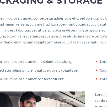
CKAGING & STORAGE
sum dolor sit amet, consectetur adipisicing elit, sed do eiusmod 
ad minim veniam, quis nostrud. Excepteur sint occaecat cupidatat n
nim id est laborum. Sed ut perspiciatis unde omnis iste natus er
um, totam rem aperiam, eaque ipsa quae ab illo inventore veritatis
o. Nemo enim ipsam voluptatem quia voluptas sit aspernatur aut o
 ipsum dolor sit amet incididunt adipisicing
Lore
ctetur adipisicing elit natus error sit voluptatem
Cons
 ipsum dolor sit amet consectetur elit
Lore
Lorem i
sed do 
magna a