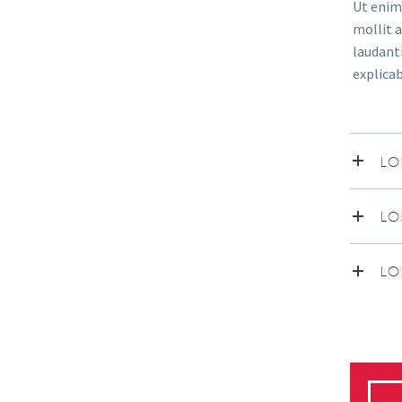
Ut enim 
mollit 
laudanti
explica
LO
LO
LO