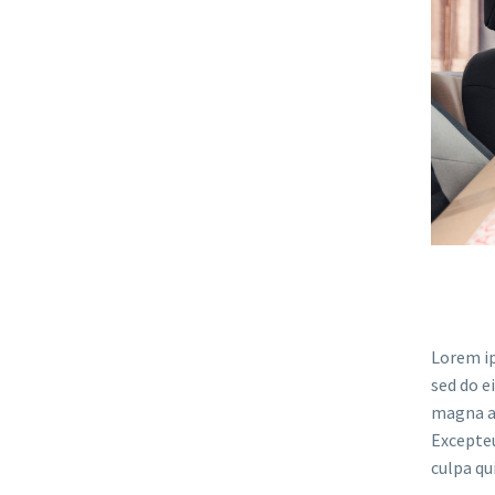
Lorem ip
sed do e
magna al
Excepteu
culpa qu